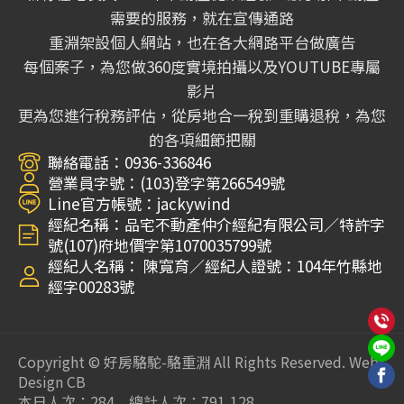
需要的服務，就在宣傳通路
重淵架設個人網站，也在各大網路平台做廣告
每個案子，為您做360度實境拍攝以及YOUTUBE專屬
影片
更為您進行稅務評估，從房地合一稅到重購退稅，為您
的各項細節把關
聯絡電話：0936-336846
營業員字號：(103)登字第266549號
Line官方帳號：jackywind
經紀名稱：品宅不動產仲介經紀有限公司∕特許字
號(107)府地價字第1070035799號
經紀人名稱： 陳寬育∕經紀人證號：104年竹縣地
經字00283號
Copyright © 好房駱駝-駱重淵 All Rights Reserved.
Web
Design CB
本日人次：284 總計人次：791,128