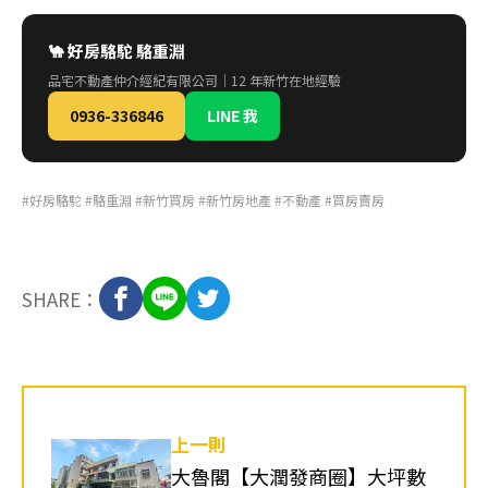
🐪 好房駱駝 駱重淵
品宅不動產仲介經紀有限公司｜12 年新竹在地經驗
0936-336846
LINE 我
#好房駱駝 #駱重淵 #新竹買房 #新竹房地產 #不動產 #買房賣房
SHARE：
上一則
大魯閣【大潤發商圈】大坪數