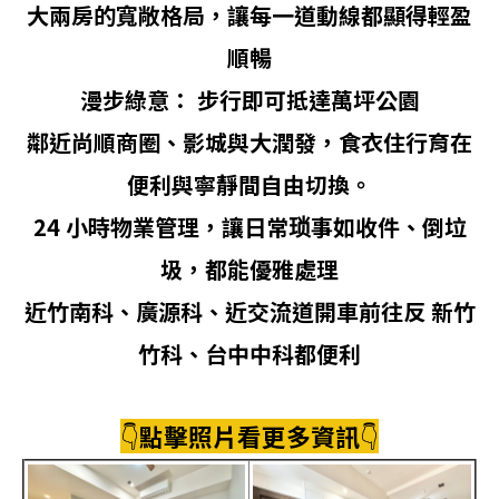
大兩房的寬敞格局，讓每一道動線都顯得輕盈
順暢
漫步綠意： 步行即可抵達萬坪公園
鄰近尚順商圈、影城與大潤發，食衣住行育在
便利與寧靜間自由切換。
24 小時物業管理，讓日常琐事如收件、倒垃
圾，都能優雅處理
近竹南科、廣源科、近交流道開車前往反 新竹
竹科、台中中科都便利
👇
點擊照片看更多資訊
👇