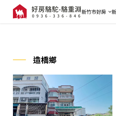
新竹市好房
造橋鄉