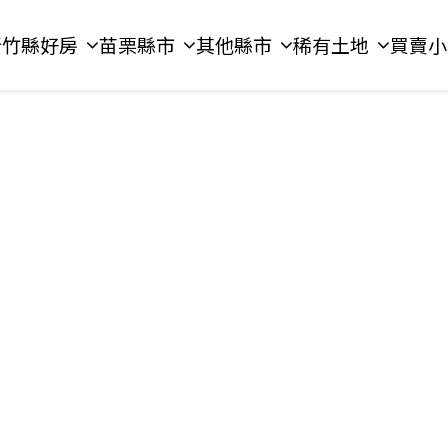
新竹縣好房
苗栗縣市
其他縣市
稀有土地
買賣小