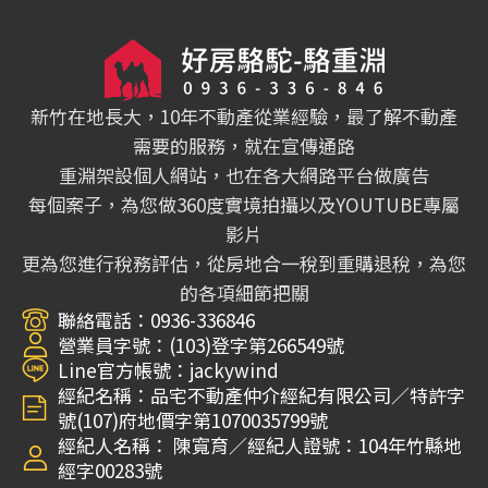
新竹在地長大，10年不動產從業經驗，最了解不動產
需要的服務，就在宣傳通路
重淵架設個人網站，也在各大網路平台做廣告
每個案子，為您做360度實境拍攝以及YOUTUBE專屬
影片
更為您進行稅務評估，從房地合一稅到重購退稅，為您
的各項細節把關
聯絡電話：0936-336846
營業員字號：(103)登字第266549號
Line官方帳號：jackywind
經紀名稱：品宅不動產仲介經紀有限公司∕特許字
號(107)府地價字第1070035799號
經紀人名稱： 陳寬育∕經紀人證號：104年竹縣地
經字00283號