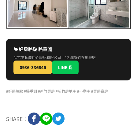
🐪 好房駱駝 駱重淵
品宅不動產仲介經紀有限公司｜12 年新竹在地經驗
0936-336846
LINE 我
#好房駱駝 #駱重淵 #新竹買房 #新竹房地產 #不動產 #買房賣房
SHARE：