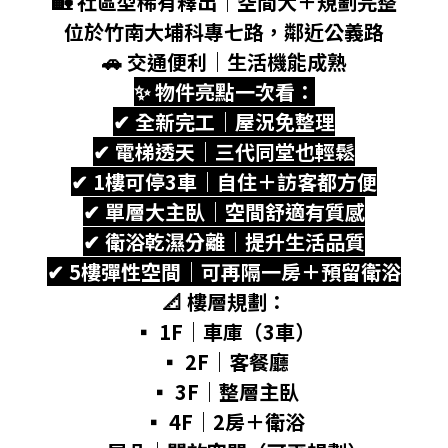
🏡 社區型稀有釋出｜空間大＋規劃完整
位於竹南大埔科專七路，鄰近公義路
🚗 交通便利｜生活機能成熟
✨ 物件亮點一次看：
✔ 全新完工｜屋況免整理
✔ 電梯透天｜三代同堂也輕鬆
✔ 1樓可停3車｜自住＋訪客都方便
✔ 單層大主臥｜空間舒適有質感
✔ 衛浴乾濕分離｜提升生活品質
✔ 5樓彈性空間｜可再隔一房＋預留衛浴
📐 樓層規劃：
▪ 1F｜車庫（3車）
▪ 2F｜客餐廳
▪ 3F｜整層主臥
▪ 4F｜2房＋衛浴