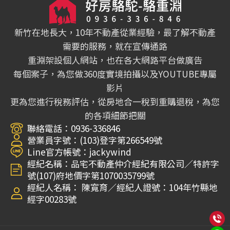
新竹在地長大，10年不動產從業經驗，最了解不動產
需要的服務，就在宣傳通路
重淵架設個人網站，也在各大網路平台做廣告
每個案子，為您做360度實境拍攝以及YOUTUBE專屬
影片
更為您進行稅務評估，從房地合一稅到重購退稅，為您
的各項細節把關
聯絡電話：0936-336846
營業員字號：(103)登字第266549號
Line官方帳號：jackywind
經紀名稱：品宅不動產仲介經紀有限公司∕特許字
號(107)府地價字第1070035799號
經紀人名稱： 陳寬育∕經紀人證號：104年竹縣地
經字00283號