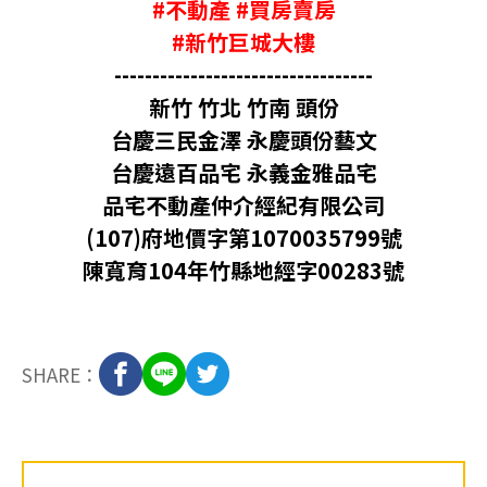
#不動產 #買房賣房
#新竹巨城大樓
----------------------------------
新竹 竹北 竹南 頭份
台慶三民金澤 永慶頭份藝文
台慶遠百品宅 永義金雅品宅
品宅不動產仲介經紀有限公司
(107)府地價字第1070035799號
陳寬育104年竹縣地經字00283號
SHARE：