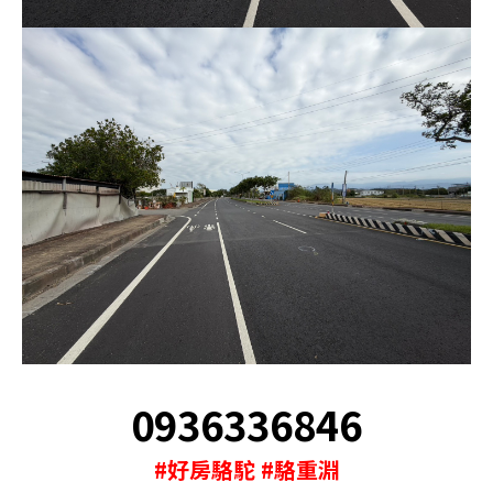
0936336846
#好房駱駝 #駱重淵