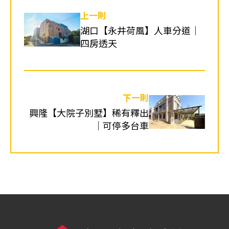
上一則
湖口【永井荷風】人車分道｜
四房透天
下一則
興隆【大院子別墅】稀有釋出
｜可停多台車