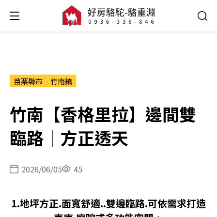
苗栗縣市
竹南鎮
竹南【香格里拉】邊間雙
臨路｜方正透天
2026/06/05
45
1.地坪方正.面寬舒適..雙邊臨路.可依需求打造