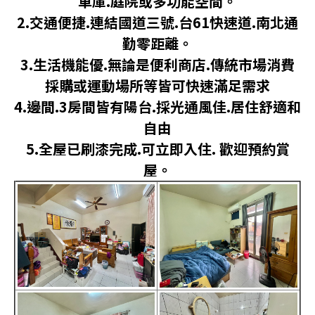
車庫.庭院或多功能空間。
2.交通便捷.連結國道三號.台61快速道.南北通
勤零距離。
3.生活機能優.無論是便利商店.傳統市場消費
採購或運動場所等皆可快速滿足需求
4.邊間.3房間皆有陽台.採光通風佳.居住舒適和
自由
5.全屋已刷漆完成.可立即入住. 歡迎預約賞
屋。