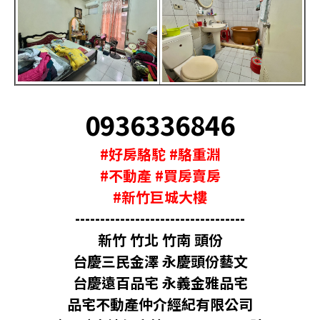
0936336846
#好房駱駝 #駱重淵
#不動產 #買房賣房
#新竹巨城大樓
----------------------------------
新竹 竹北 竹南 頭份
台慶三民金澤 永慶頭份藝文
台慶遠百品宅 永義金雅品宅
品宅不動產仲介經紀有限公司